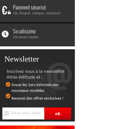
Paiement sécurisé
CB, Paypal, chèque, virement
So colissimo
Livraison rapide
Newsletter
Inscrivez vous à la newsletter
Athle-Attitude et :
Soyez les 1ers informés des
nouveaux modèles
Recevez des offres exclusives !