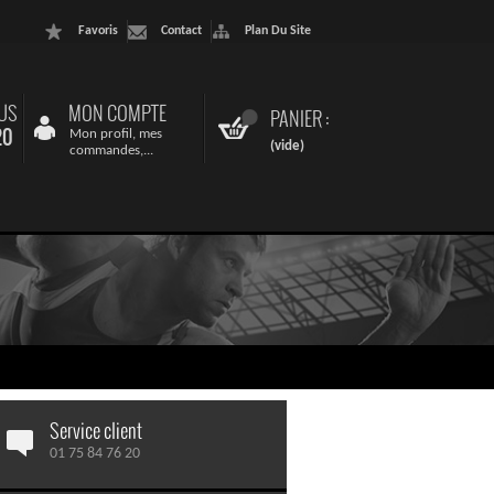
Favoris
Contact
Plan Du Site
US
MON COMPTE
PANIER :
20
Mon profil, mes
(vide)
commandes,...
Service client
01 75 84 76 20