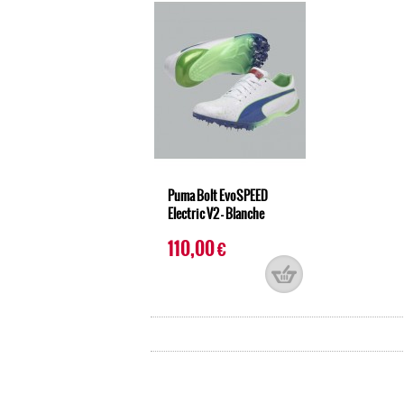
Puma Bolt EvoSPEED
Electric V2 - Blanche
110,00 €