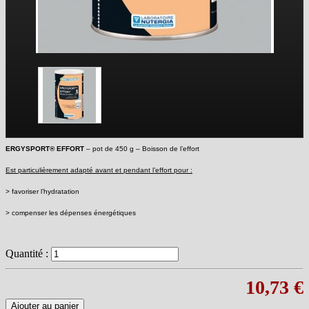
ERGYSPORT
®
EFFORT
– pot de 450 g – Boisson de l’effort
Est particulièrement adapté avant et pendant l’effort pour :
> favoriser l’hydratation
> compenser les dépenses énergétiques
Quantité :
10,73 €
Ajouter au panier