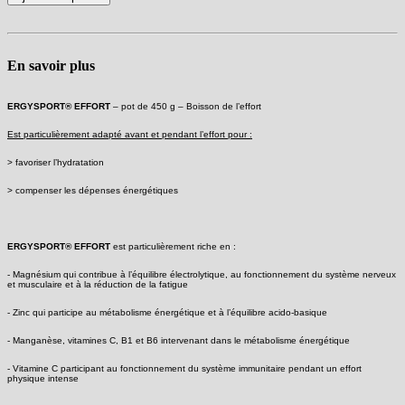
En savoir plus
ERGYSPORT
®
EFFORT
– pot de 450 g – Boisson de l’effort
Est particulièrement adapté avant et pendant l’effort pour :
> favoriser l’hydratation
> compenser les dépenses énergétiques
ERGYSPORT
®
EFFORT
est particulièrement riche en :
- Magnésium qui contribue à l’équilibre électrolytique, au fonctionnement du système nerveux
et musculaire et à la réduction de la fatigue
- Zinc qui participe au métabolisme énergétique et à l’équilibre acido-basique
- Manganèse, vitamines C, B1 et B6 intervenant dans le métabolisme énergétique
- Vitamine C participant au fonctionnement du système immunitaire pendant un effort
physique intense