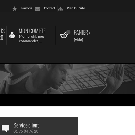
Favoris
Contact
Plan Du Site
US
MON COMPTE
PANIER :
20
Mon profil, mes
(vide)
commandes,...
Service client
01 75 84 76 20