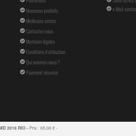
Promotions
Siren: ATHLE
e-Mail :
conta
Nouveaux produits
Meilleures ventes
Contactez-nous
Mentions légales
Conditions d'utilisation
Qui sommes-nous ?
Paiement sécurisé
 MD 2016 RIO -
Prix :
65,00
€ -