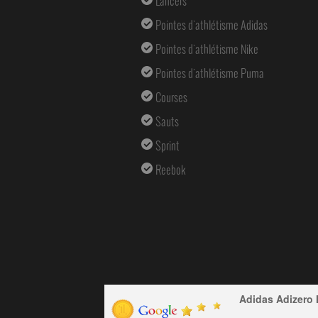
Lancers
Pointes d'athlétisme Adidas
Pointes d'athlétisme Nike
Pointes d'athlétisme Puma
Courses
Sauts
Sprint
Reebok
Adidas Adizero