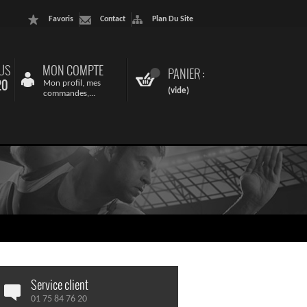
Favoris
Contact
Plan Du Site
US
MON COMPTE
PANIER :
20
Mon profil, mes
(vide)
commandes,...
Service client
01 75 84 76 20