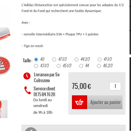
L'Adidas DistanceStar est spécialement concue pour les adeptes du 1/2
Fond et du Fond qui recherchent une foulée dynamique;
Avec :
- semelle intermédiaire EVA + Plaque TPU + 5 pointes
- Tige en mesh
40
47 1/3
44 2/3
41 1/3
Taille :
43 1/3
45 1/3
44
46 2/3
Livraison par So
Colissimo
75,00 €
Service client
01 75 84 76 20
Du lundi au
Ajouter au panier
vendredi
de 9h à 18h