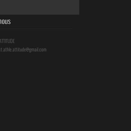
nous
-ATTITUDE
ct.athle.attitude@gmail.com