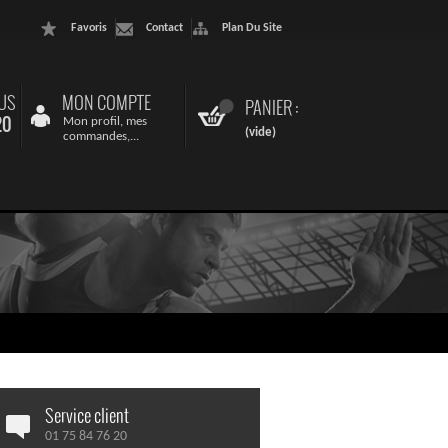
Favoris
Contact
Plan Du Site
US
MON COMPTE
PANIER :
20
Mon profil, mes
(vide)
commandes,...
Service client
01 75 84 76 20