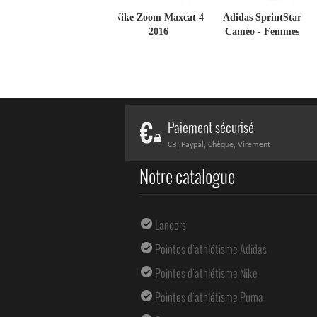
Nike Zoom Maxcat 4
Adidas SprintStar
2016
Caméo - Femmes
Paiement sécurisé
CB, Paypal, Chèque, Virement
Notre catalogue
Lancers
Pointes d'athlétisme Adidas
Pointes d'athlétisme Nike
Pointes d'athlétisme Puma