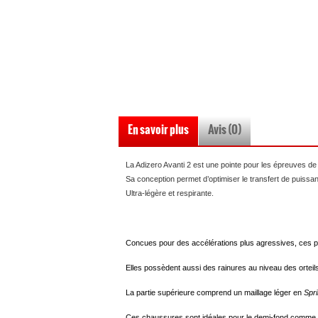
En savoir plus
Avis (0)
La Adizero Avanti 2 est une pointe pour les épreuves d
Sa conception permet d’optimiser le transfert de puissan
Ultra-légère et respirante.
Concues pour des accélérations plus agressives, ces po
Elles possèdent aussi des rainures au niveau des ortei
La partie supérieure comprend un maillage léger en
Spr
Ces chaussures sont idéales pour le demi-fond comme 