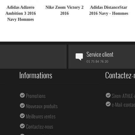
Adidas Adizero
Nike Zoom Victory 2
Adidas DistanceStar
Ambition 3 2016
2016
2016 Navy - Hommes
Navy Hommes
Service client
01 75 84 76 20
Informations
Contactez-
Promotions
Siren: ATHLE
e-Mail :
conta
Nouveaux produits
Meilleures ventes
Contactez-nous