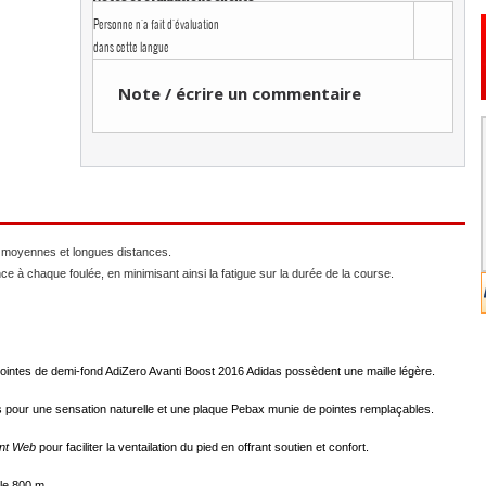
Personne n'a fait d'évaluation
dans cette langue
Note / écrire un commentaire
e moyennes et longues distances.
ce à chaque foulée, en minimisant ainsi la fatigue sur la durée de la course.
intes de demi-fond AdiZero Avanti Boost 2016 Adidas possèdent une maille légère.
ls pour une sensation naturelle et une plaque Pebax munie de pointes remplaçables.
int Web
pour faciliter la ventailation du pied en offrant soutien et confort.
le 800 m.