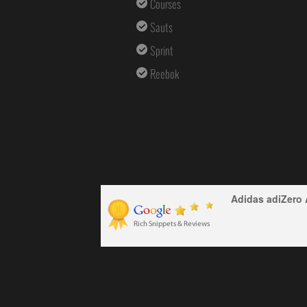
Courses
Sauts
Sprint
Reebok
Adidas adiZero 